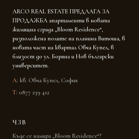
ARCO REAL ESTATE ПРЕДЛАГА ЗА
ПРОДАЖБА апартаменти в новата
жилищна сграда „Bloom Residence“,
разположена полите на планина Витоша, в
новата част на квартал Овча Купел, в
близост до ул. Боряна и Нов български
университет.
A
:
кв. Овча Купел, София
T
:
0877 239 412
ЧЗВ
Къде се намира „Bloom Residence“?