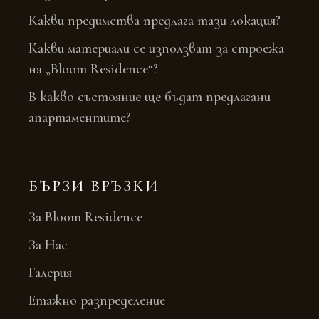
Какви предимства предлага тази локация?
Какви материали се използват за строежа
на „Bloom Residence“?
В какво състояние ще бъдат предлагани
апартаментите?
БЪРЗИ ВРЪЗКИ
За Bloom Residence
За Нас
Галерия
Етажно разпределение