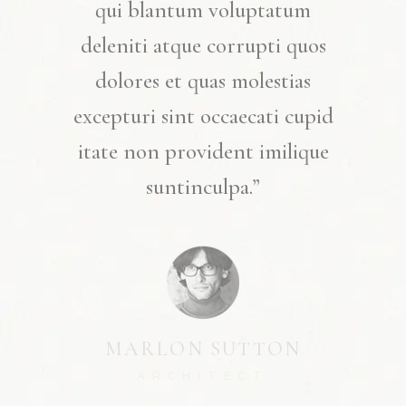
qui blantum voluptatum
deleniti atque corrupti quos
dolores et quas molestias
excepturi sint occaecati cupid
itate non provident imilique
suntinculpa.”
MARLON SUTTON
ARCHITECT