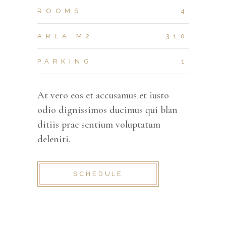
ROOMS
4
AREA M2
310
PARKING
1
At vero eos et accusamus et iusto
odio dignissimos ducimus qui blan
ditiis prae sentium voluptatum
deleniti.
SCHEDULE