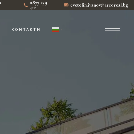
а
0877 239
cvetelin.ivanov@arcoreal.bg
412
И
КОНТАКТИ
▼
Р
Ж
Ж
Ж
Ж