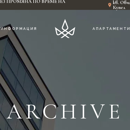
 си БЕЗ ПРОМЯНА ПО ВРЕМЕ НА
кв. Овч
Купел
ИНФОРМАЦИЯ
АПАРТАМЕНТ
ЗА BLOOM RESIDENCE
ПАРТЕ
МЕСТОПОЛОЖЕНИЕ
ВТОРИ ЕТА
ЗА НАС
ТРЕТИ ЕТА
ГАЛЕРИЯ
ЧЕТВЪРТИ ЕТА
ЧЕСТО ЗАДАВАНИ ВЪПРОСИ
ПЕТИ ЕТА
ARCHIVE