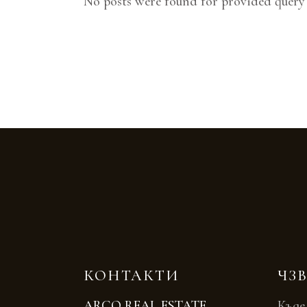
No posts were found for provided query
КОНТАКТИ
ЧЗ
ARCO REAL ESTATE
Къде